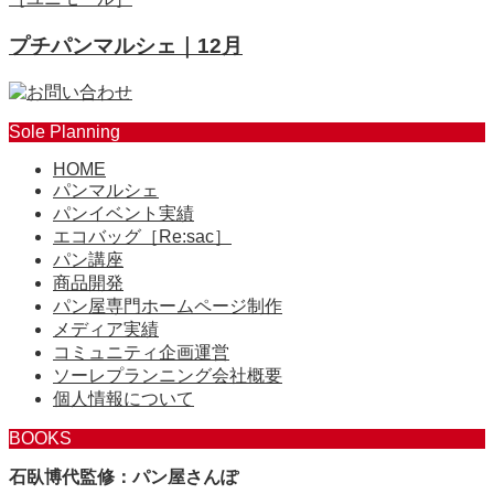
プチパンマルシェ｜12月
Sole Planning
HOME
パンマルシェ
パンイベント実績
エコバッグ［Re:sac］
パン講座
商品開発
パン屋専門ホームページ制作
メディア実績
コミュニティ企画運営
ソーレプランニング会社概要
個人情報について
BOOKS
石臥博代監修：パン屋さんぽ